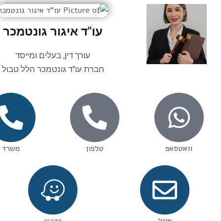
עו"ד איגור גונטמכר
עורך דין, בעלים ומייסד
חברת עו"ד גונטמכר הלל טבול
וואטסאפ
טלפון
משרד
מייל
waze