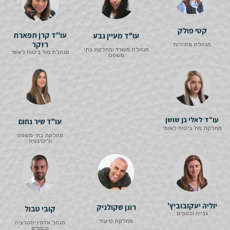
קטי פולק
עו''ד קרן תפארת
עו"ד מעיין גבע
רזקר
מנהלת מזכירות
מנהלת משרד ומחלקת בתי
מנהלת מח' ביטוח לאומי
משפט
עו"ד לאלי בן שושן
עו"ד שיר נחום
מחלקת מח' ביטוח לאומי
מחלקת בתי משפט
וליטיגציה
יוליה יעקובוביץ'
רונן שקולניק
קובי טבול
גבייה וכספים
מחלקת סיעוד
מנהל אדמיניסטרציה
וכספים