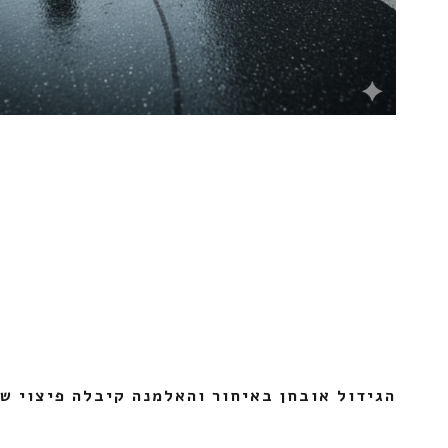
הגידול אובחן באיחור והאלמנה קיבלה פיצוי של 1.3 מיליון ש"