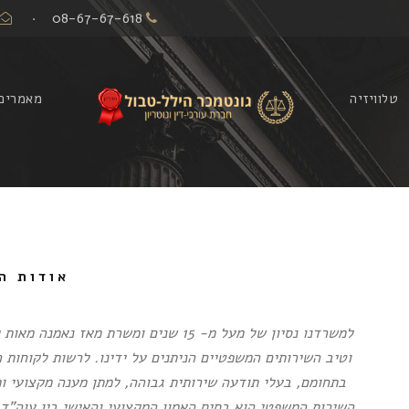
·
08-67-67-618
טלוויזיה
מאמרים
אודות ה
למשרדנו נסיון של מעל מ- 15 שנים ומשרת
וטיב השירותים המשפטיים הניתנים על ידינו. לרשות לקוחות ה
בתחומם, בעלי תודעה שירותית גבוהה, למתן מענה מקצועי ו
השירות המשפטי הוא בסיס האמון המקצועי והאישי בין עוה”ד 