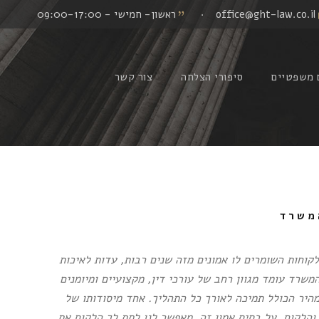
office@ght-law.co.il
·
ראשון- חמישי - 09:00-17:00
 משפטיים
סיפורי הצלחה
צור קשר
משרד
 מאז נאמנה מאות לקוחות השומרים לו אמונים מזה שנים רבות, עדות לאיכות
משרד עומד מגוון רחב של עורכי דין, מקצועיים ומיומנים
מהיר הכולל תמיכה לאורך כל התהליך. אחד מיסודותו של
והלקוח. על בסיס אמון זה, מאפשר לנו לתת לך הלקוח את